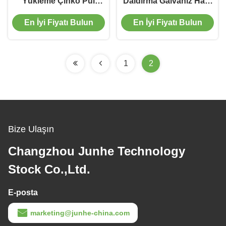
Yükleme Çinko Pul
Daldırma Galvaniz Hattı
Kaplama Makinesi
Teli Çinko Kaplama
En İyi Fiyatı Bulun
En İyi Fiyatı Bulun
Makinesi
1
2
Bize Ulaşın
Changzhou Junhe Technology
Stock Co.,Ltd.
E-posta
marketing@junhe-china.com