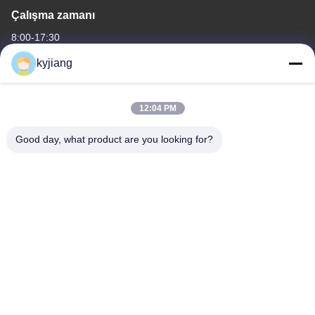
Çalışma zamanı
8:00-17:30
kyjiang
Adresimiz
Şirket Adresi
12:04 PM
No. 12, Xingtang West Road, Xinbei Bölgesi, Changzhou Şehri,
Jiangsu Eyaleti
Good day, what product are you looking for?
Fabrika Adresi
No. 12, Xingtang West Road, Xinbei Bölgesi, Changzhou Şehri,
Jiangsu Eyaleti
tele
86-133-8280-7820