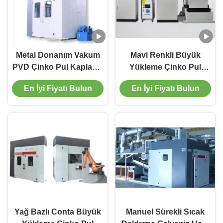
Metal Donanım Vakum
Mavi Renkli Büyük
PVD Çinko Pul Kaplama
Yükleme Çinko Pul
Makinesi
Kaplama Ekipmanları
En İyi Fiyatı Bulun
En İyi Fiyatı Bulun
PLC Kontrolü
Yağ Bazlı Conta Büyük
Manuel Sürekli Sıcak