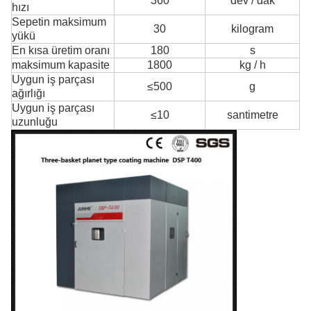
360
dev / dak
hızı
Sepetin maksimum
30
kilogram
yükü
En kısa üretim oranı
180
s
maksimum kapasite
1800
kg / h
Uygun iş parçası
≤500
g
ağırlığı
Uygun iş parçası
≤10
santimetre
uzunluğu