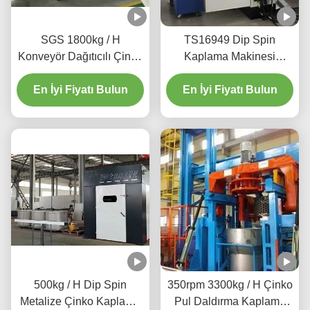
SGS 1800kg / H
TS16949 Dip Spin
Konveyör Dağıtıcılı Çinko
Kaplama Makinesi
Pul Kaplama Makinesi
Uzaktan İzleme
En İyi Fiyatı Bulun
En İyi Fiyatı Bulun
500kg / H Dip Spin
350rpm 3300kg / H Çinko
Metalize Çinko Kaplama
Pul Daldırma Kaplama