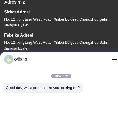
Adresimiz
Şirket Adresi
No. 12, Xingtang West Road, Xinbei Bölgesi, Changzhou Şehri,
Jiangsu Eyaleti
Fabrika Adresi
No. 12, Xingtang West Road, Xinbei Bölgesi, Changzhou Şehri,
Jiangsu Eyaleti
tele
kyjiang
86-133-8280-7820
10:49 PM
Good day, what product are you looking for?
Çin İyi Kalite Çinko Pul Kaplama Tedarikçi. Telif hakkı © -2026
Changzhou Junhe Technology Stock Co.,Ltd. . Tüm Hakları
Saklıdır.
Gizlilik Politikası
|
Site Haritası